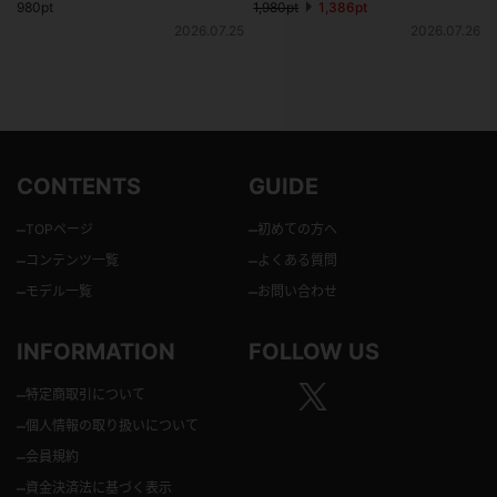
ら見上げる揺れるおっぱい！
ルコス
980pt
1,980pt
1,386pt
2026.07.25
2026.07.26
CONTENTS
GUIDE
–
–
TOPページ
初めての方へ
–
–
コンテンツ一覧
よくある質問
–
–
モデル一覧
お問い合わせ
INFORMATION
FOLLOW US
–
特定商取引について
–
個人情報の取り扱いについて
–
会員規約
–
資金決済法に基づく表示