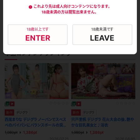
これより先は成人向けコンテンツになります。
2,980pt
18歳未満の方は閲覧出来ません。
2019.02.28
18歳以上です
18歳未満です
1
ENTER
LEAVE
単品コンテンツランキング
新作
デジグラ
新作
デジグラ
西尾まりな デジグラ ノーパンでスベス
宍戸里帆 デジグラ 花火大会の後、艶や
ベのパイパンにバランスボールの突起
かな巨乳美女と♪浴衣
を押し当てる！ 水着三昧
1,980pt
1,386pt
1,980pt
1,386pt
2026.07.21
2026.08.05