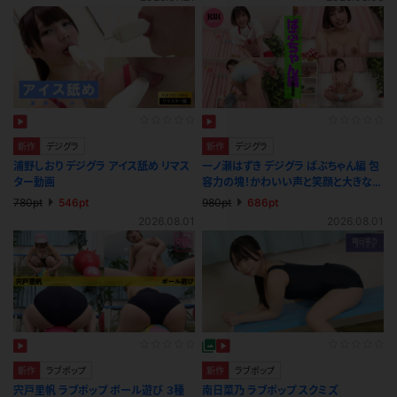
新作
デジグラ
新作
デジグラ
浦野しおり デジグラ アイス舐め リマス
一ノ瀬はずき デジグラ ばぶちゃん編 包
ター動画
容力の塊！かわいい声と笑顔と大きなお
っぱい♪
780pt
546pt
980pt
686pt
2026.08.01
2026.08.01
新作
ラブポップ
新作
ラブポップ
宍戸里帆 ラブポップ ボール遊び ３種
南日菜乃 ラブポップ スクミズ