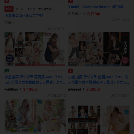
Yuna5 Crimson Rose・小倉由菜
新作
マーレーインターナショナル
3,800pt
2,470pt
小倉由菜 新・湯女ごこち7
2025.10.12
500pt
2026.07.01
小倉由菜 デジグラ 写真集 vol.1 フェロ
小倉由菜 デジグラ 動画 vol.1 フェロモ
モン全開メガネ教師のチラ見せテクニ
ン全開メガネ教師のチラ見せテクニッ
ック
ク
4,980pt
3,486pt
2,980pt
2,086pt
2025.02.12
2025.02.12