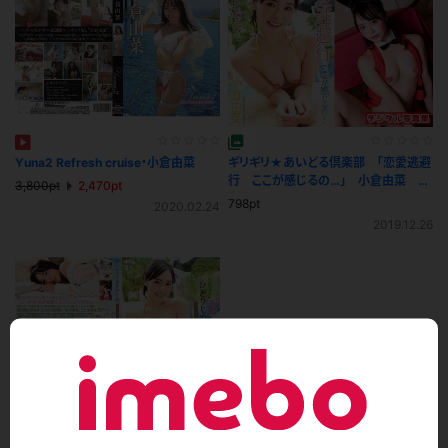
Yuna2 Refresh cruise・小倉由菜
ギリギリ★あいどる倶楽部 「恋愛逃避
行 ここが感じるの…」 小倉由菜 写
3,800pt
2,470pt
真集
798pt
2020.02.24
2019.12.26
小倉由菜をひとりじめ。～ヒミツのリゾ
ート小旅行～/小倉由菜