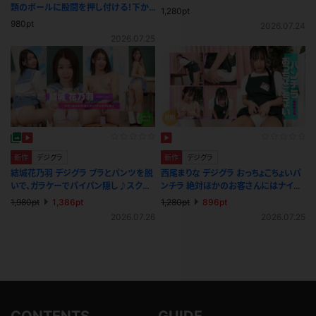
類のボールに股間を押し付ける！下か
1,280pt
ら見上げる揺れるおっぱい！
980pt
2026.07.24
2026.07.25
新作
デジグラ
新作
デジグラ
結城花乃羽 デジグラ ブラとパンツを脱
西尾まりな デジグラ おっちょこちょいパ
いで、ガラケーでパイパン隠し♪スクー
ンチラ 絶対ほかのお客さんにはナイシ
ルコス
ョですよ？
1,980pt
1,386pt
1,280pt
896pt
2026.07.26
2026.07.25
CONTENTS
GUIDE