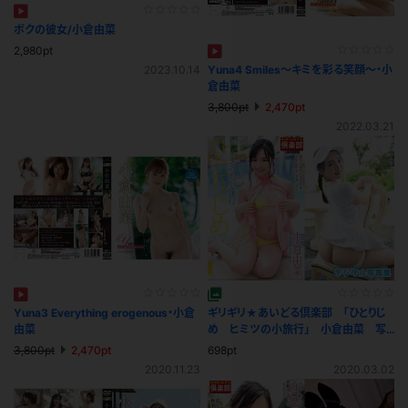
ボクの彼女/小倉由菜
2,980pt
2023.10.14
Yuna4 Smiles～キミを彩る笑顔～・小
倉由菜
3,800pt
2,470pt
2022.03.21
Yuna3 Everything erogenous・小倉
ギリギリ★あいどる倶楽部 「ひとりじ
由菜
め ヒミツの小旅行」 小倉由菜 写
真集
3,800pt
2,470pt
698pt
2020.11.23
2020.03.02