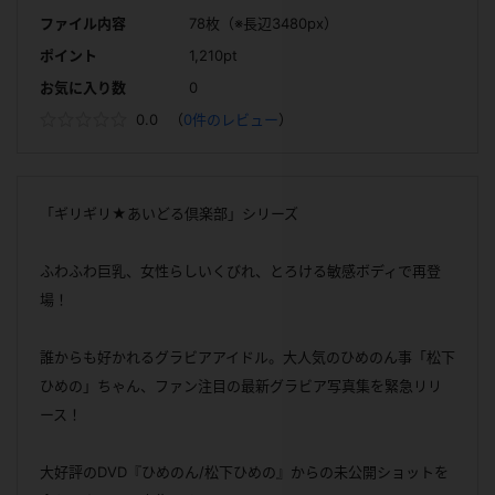
ファイル内容
78枚（※長辺3480px）
ポイント
1,210pt
お気に入り数
0
0.0
（
0件のレビュー
）
「ギリギリ★あいどる倶楽部」シリーズ
ふわふわ巨乳、女性らしいくびれ、とろける敏感ボディで再登
場！
誰からも好かれるグラビアアイドル。大人気のひめのん事「松下
ひめの」ちゃん、ファン注目の最新グラビア写真集を緊急リリ
ース！
大好評のDVD『ひめのん/松下ひめの』からの未公開ショットを