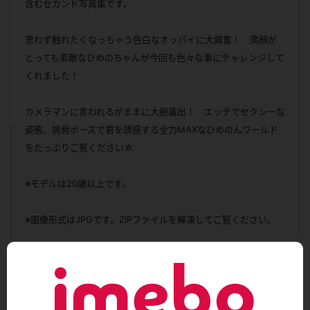
含むセカンド写真集です。
思わず触れたくなっちゃう色白なオッパイに大興奮！ 笑顔が
とっても素敵なひめのちゃんが今回も色々な事にチャレンジして
くれました！
カメラマンに言われるがままに大胆露出！ エッチでセクシーな
姿態、挑発ポーズで君を誘惑する全力MAXなひめのんワールド
をたっぷりご覧ください☆
※モデルは20歳以上です。
※画像形式はJPGです。ZIPファイルを解凍してご覧ください。
サンプル