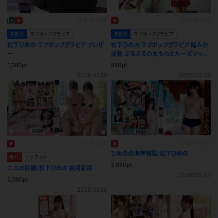
準新作
ラブポップグラビア
準新作
ラブポップグラビア
松下ひめの ラブポップグラビア ブレザ
松下ひめの ラブポップグラビア 踏み台
ー
運動 ぷるぷるの太ももとルーズソック
スで元気に１、２！
1,280pt
980pt
2026.02.18
2026.03.23
ひめのの海岸物語/松下ひめの
新作
インテック
2,980pt
二人の距離/松下ひめの 柚月彩那
2026.02.07
2,980pt
2026.06.19