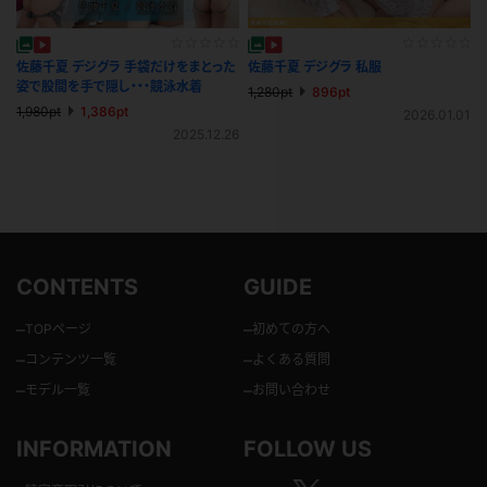
佐藤千夏 デジグラ 手袋だけをまとった
佐藤千夏 デジグラ 私服
姿で股間を手で隠し・・・競泳水着
1,280pt
896pt
1,980pt
1,386pt
2026.01.01
2025.12.26
CONTENTS
GUIDE
–
–
TOPページ
初めての方へ
–
–
コンテンツ一覧
よくある質問
–
–
モデル一覧
お問い合わせ
INFORMATION
FOLLOW US