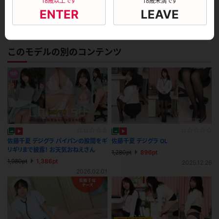
18歳以上です
18歳未満です
ENTER
LEAVE
レビュー投稿
このモデルの別のコンテンツ
佐藤千夏 デジグラ パイパンの股間をギ
佐藤千夏 デジグラ OL
リギリまで披露！ お天気おねえさん
1,280pt
896pt
1,980pt
1,386pt
2025.12.26
2026.02.01