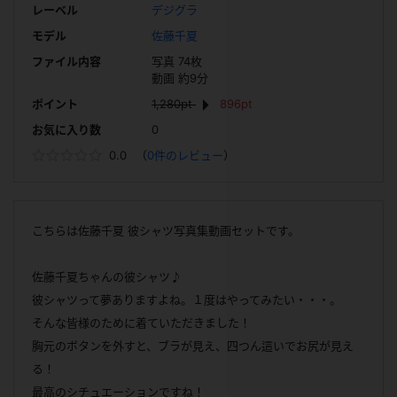
レーベル
デジグラ
モデル
佐藤千夏
ファイル内容
写真 74枚
動画 約9分
ポイント
1,280pt
896pt
お気に入り数
0
0.0
（
0件のレビュー
）
こちらは佐藤千夏 彼シャツ写真集動画セットです。
佐藤千夏ちゃんの彼シャツ♪
彼シャツって夢ありますよね。１度はやってみたい・・・。
そんな皆様のために着ていただきました！
胸元のボタンを外すと、ブラが見え、四つん這いでお尻が見え
る！
最高のシチュエーションですね！