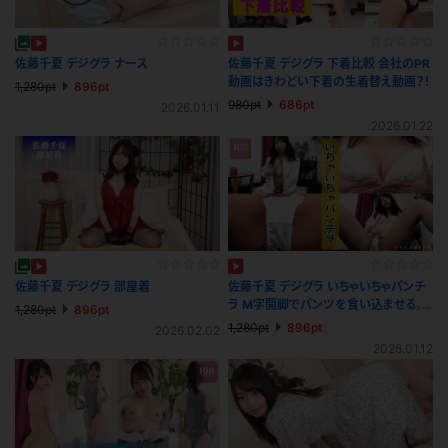
佐藤千夏 デジグラ ナース
佐藤千夏 デジグラ 下着比較 会社のPR
動画はきわどい下着の生着替え動画？！
1,280pt
896pt
980pt
686pt
2026.01.11
2026.01.22
佐藤千夏 デジグラ 部屋着
佐藤千夏 デジグラ いちゃいちゃパンチ
ラ M字開脚でパンツを食い込ませる。
1,280pt
896pt
一緒に触る？気持ちいいね・・・
1,280pt
896pt
2026.02.02
2026.01.12